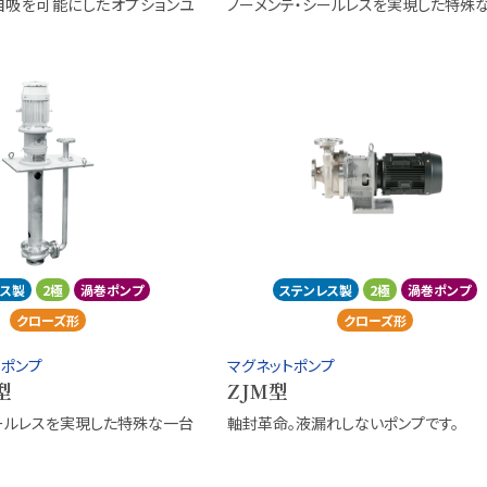
自吸を可能にしたオプションユ
ノーメンテ・シールレスを実現した特殊
レス製
2極
渦巻ポンプ
ステンレス製
2極
渦巻ポンプ
クローズ形
クローズ形
ポンプ
マグネットポンプ
型
ZJM型
ールレスを実現した特殊な一台
軸封革命。液漏れしないポンプです。