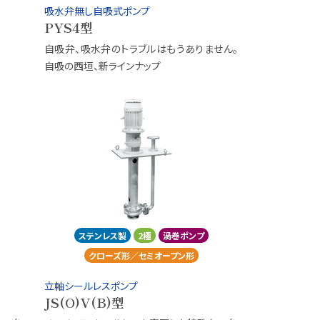
吸水弁無し自吸式ポンプ
PYS4型
自吸弁、吸水弁のトラブルはもうありません。
自吸の西垣、新ラインナップ
ステンレス製
2極
渦巻ポンプ
クローズ形／セミオープン形
立軸シールレスポンプ
JS(O)V(B)型