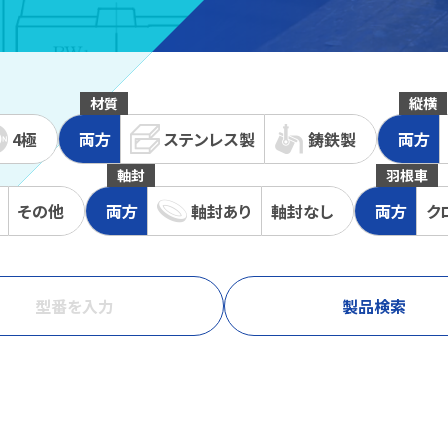
材質
縦横
4極
両方
ステンレス
製
鋳鉄
製
両方
軸封
羽根車
その他
両方
軸封
あり
軸封
なし
両方
ク