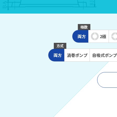
極数
両方
2極
方式
両方
渦巻
ポンプ
自吸式
ポンプ