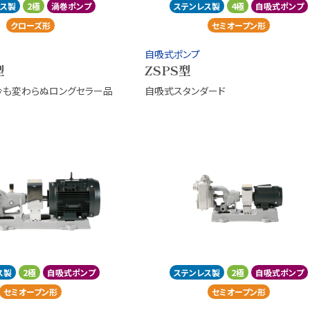
レス製
2極
渦巻ポンプ
ステンレス製
4極
自吸式ポンプ
クローズ形
セミオープン形
自吸式ポンプ
型
ZSPS型
今も変わらぬロングセラー品
自吸式スタンダード
ス製
2極
自吸式ポンプ
ステンレス製
2極
自吸式ポンプ
セミオープン形
セミオープン形