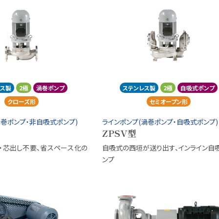
レス製
2極
渦巻ポンプ
ステンレス製
2極
自吸式ポンプ
クローズ形
セミオープン形
渦巻ポンプ・非自吸式ポンプ)
ラインポンプ(渦巻ポンプ・自吸式ポンプ)
ZPSV型
プ・芯出し不要、省スペース化の
自吸式の西垣が送り出す、インライン自
ンプ