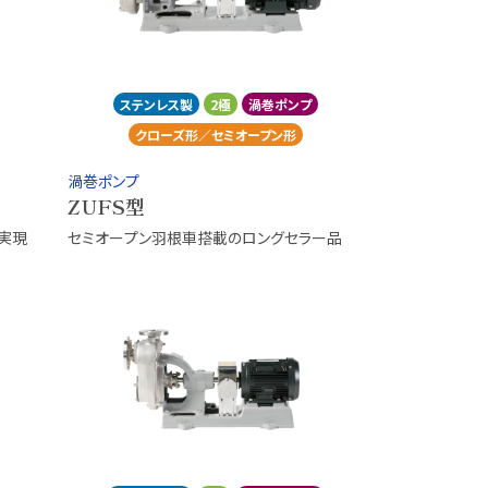
ステンレス製
2極
渦巻ポンプ
クローズ形／セミオープン形
渦巻ポンプ
ZUFS型
実現
セミオープン羽根車搭載のロングセラー品