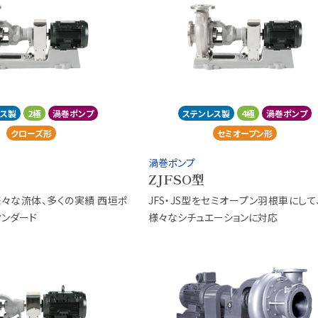
レス製
2極
渦巻ポンプ
ステンレス製
4極
渦巻ポンプ
クローズ形
セミオープン形
渦巻ポンプ
ZJFSO型
々な流体、多くの実績 西垣ポ
JFS・JS型をセミオープン羽根車にして
タンダード
様々なシチュエーションに対応