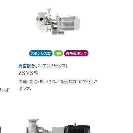
ステンレス製
4極
自吸式ポンプ
真空複合ポンプ(ガリックス)
ZSVS型
高速・高温・吸いきり。“吸込む力”に特化した
ポンプ。
吸式ポ