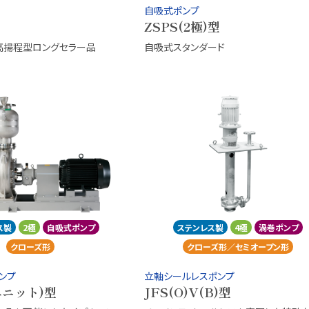
自吸式ポンプ
ZSPS(2極)型
高揚程型ロングセラー品
自吸式スタンダード
ス製
2極
自吸式ポンプ
ステンレス製
4極
渦巻ポンプ
クローズ形
クローズ形／セミオープン形
ンプ
立軸シールレスポンプ
ユニット)型
JFS(O)V(B)型