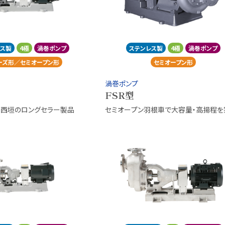
レス製
4極
渦巻ポンプ
ステンレス製
4極
渦巻ポンプ
ーズ形／セミオープン形
セミオープン形
渦巻ポンプ
FSR型
る西垣のロングセラー製品
セミオープン羽根車で大容量・高揚程を