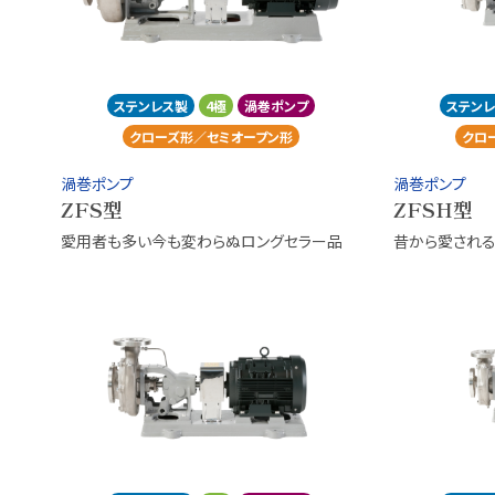
ステンレス製
4極
渦巻ポンプ
ステン
クローズ形／セミオープン形
クロ
渦巻ポンプ
渦巻ポンプ
ZFS型
ZFSH型
愛用者も多い今も変わらぬロングセラー品
昔から愛され