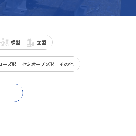
横型
立型
ローズ
形
セミオープン
形
その他