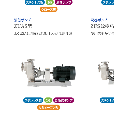
ステンレス製
2極
渦巻ポンプ
ステン
クローズ形
渦巻ポンプ
渦巻ポンプ
ZUAS型
ZFS(2極)
よくUSAと間違われる。しっかりJPN 製
愛用者も多い
ステンレス製
2極
自吸式ポンプ
ステンレ
セミオープン形