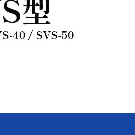
VS型
VS-40 / SVS-50