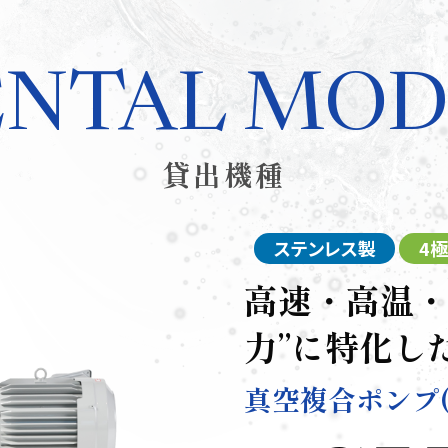
ENTAL MOD
貸出機種
ステンレス製
4極
高速・高温・
力”に特化し
真空複合ポンプ