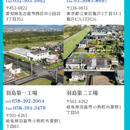
052-503-1662
03-3685-8697
〒452-0822
〒136-0071
愛知県名古屋市西区中小田井
東京都江東区亀戸2丁目33-1
3丁目351
亀戸ビル233ビル
羽島第一工場
羽島第二工場
058-392-2064
〒501-6262
岐阜県羽島市小熊町内粟野1
058-391-3479
丁目50
〒501-6261
岐阜県羽島市小熊町外粟野1
丁目83