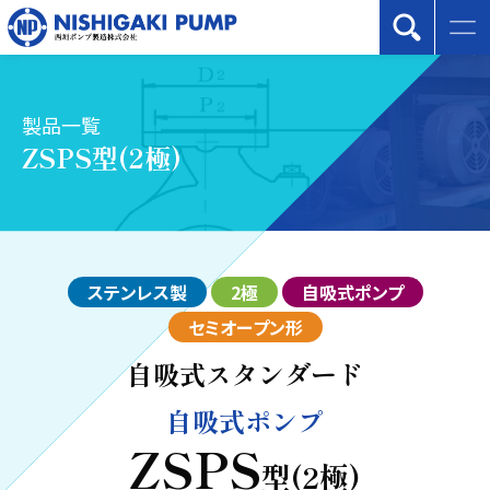
製品一覧
ZSPS型(2極)
ステンレス製
2極
自吸式ポンプ
セミオープン形
自吸式スタンダード
自吸式ポンプ
ZSPS
型(2極)