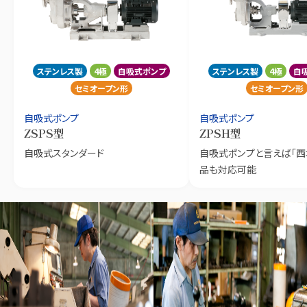
ステンレス製
4極
自吸式ポンプ
ステンレス製
4極
自
セミオープン形
セミオープン形
自吸式ポンプ
自吸式ポンプ
ZSPS型
ZPSH型
自吸式スタンダード
自吸式ポンプと言えば「西
品も対応可能