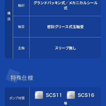
グランドパッキン式／メカニカルシール
軸封
式
構
造
密封グリース式玉軸受
軸受
スリーブ無し
主軸
特殊仕様
ポンプ材質
等