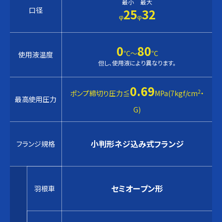
最小
最大
口径
25
32
φ
φ
0
80
℃〜
℃
使用液温度
但し、使用液により異なります。
0.69
2
ポンプ締切り圧力≦
MPa(7kgf/cm
・
最高使用圧力
G)
小判形ネジ込み式フランジ
フランジ規格
セミオープン形
羽根車