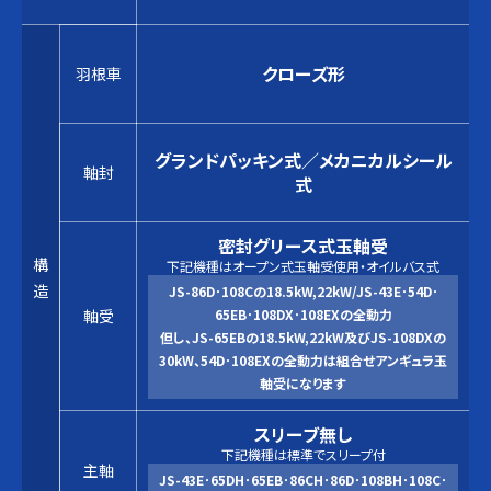
クローズ形
羽根車
グランドパッキン式／メカニカルシール
軸封
式
密封グリース式玉軸受
構
下記機種はオープン式玉軸受使用・オイルバス式
造
JS-86D･108Cの18.5kW,22kW/JS-43E･54D･
軸受
65EB･108DX･108EXの全動力
但し、JS-65EBの18.5kW,22kW及びJS-108DXの
30kW、54D･108EXの全動力は組合せアンギュラ玉
軸受になります
スリーブ無し
下記機種は標準でスリープ付
主軸
JS-43E･65DH･65EB･86CH･86D･108BH･108C･