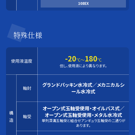
108EX
特殊仕様
-20
180
℃〜
℃
使用液温度
但し、使用液により異なります。
グランドパッキン水冷式／メカニカルシ
軸封
ール水冷式
オープン式玉軸受使用・オイルバス式／
構
オープン式玉軸受使用・メタル水冷式
軸受
造
単列深溝玉軸受と組合せアンギュラ玉軸受の二通りが
あります。