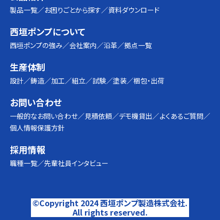
製品一覧
お困りごとから探す
資料ダウンロード
西垣ポンプについて
西垣ポンプの強み
会社案内
沿革
拠点一覧
生産体制
設計
鋳造
加工
組立
試験
塗装
梱包・出荷
お問い合わせ
一般的なお問い合わせ
見積依頼
デモ機貸出
よくあるご質問
個人情報保護方針
採用情報
職種一覧
先輩社員インタビュー
©Copyright 2024 西垣ポンプ製造株式会社.
All rights reserved.