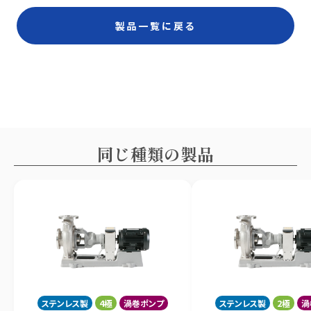
製品一覧に戻る
同じ種類の製品
ステンレス製
4極
渦巻ポンプ
ステンレス製
2極
渦