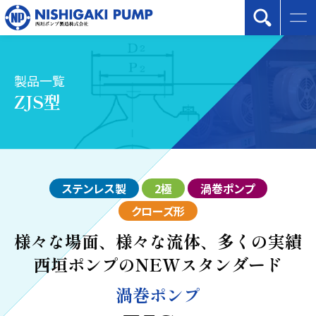
製品一覧
ZJS型
ステンレス製
2極
渦巻ポンプ
クローズ形
様々な場面、様々な流体、多くの実績
西垣ポンプのNEWスタンダード
渦巻ポンプ