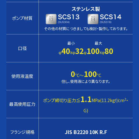
ステンレス製
ポンプ材質
その他の材質につきましても検討・製作しております。
最小
最大
口径
40
32
100
80
φ
xφ
φ
xφ
0
100
℃〜
℃
使用液温度
但し、使用液により異なります。
1.1
2
ポンプ締切り圧力≦
MPa(11.2kgf/cm
・
最高使用圧力
G)
JIS B2220 10K R.F
フランジ規格