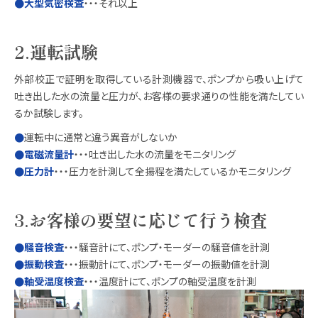
●大型気密検査
・・・それ以上
2.運転試験
外部校正で証明を取得している計測機器で、ポンプから吸い上げて
吐き出した水の流量と圧力が、お客様の要求通りの性能を満たしてい
るか試験します。
●
運転中に通常と違う異音がしないか
●電磁流量計
・・・吐き出した水の流量をモニタリング
●圧力計
・・・圧力を計測して全揚程を満たしているかモニタリング
3.お客様の要望に応じて行う検査
●騒音検査
・・・騒音計にて、ポンプ・モーダーの騒音値を計測
●振動検査
・・・振動計にて、ポンプ・モーダーの振動値を計測
●軸受温度検査
・・・温度計にて、ポンプの軸受温度を計測