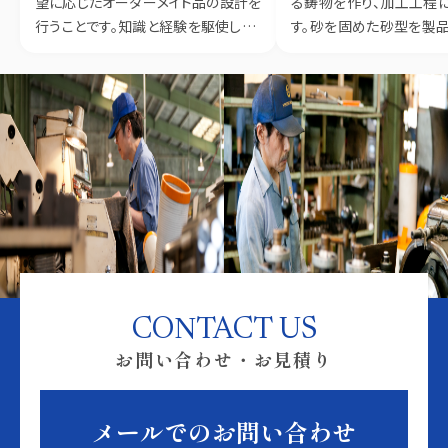
望に応じたオーダーメイド品の設計を
る鋳物を作り、加工工程
行うことです。知識と経験を駆使して、
す。砂を固めた砂型を製
最適解を導き出します。設計は、ポンプ
し、溶解炉(キューポラ)
選定や仕入先との協議も行います。
料を流し込んで固めます
いものから、カタチのあ
出します。
CONTACT US
お問い合わせ・お見積り
メールでのお問い合わせ