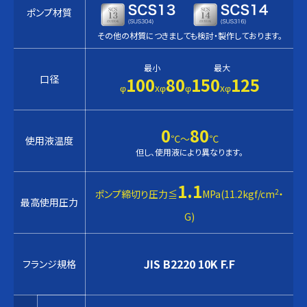
ポンプ材質
その他の材質につきましても検討・製作しております。
最小
最大
口径
100
80
150
125
φ
xφ
φ
xφ
0
80
℃〜
℃
使用液温度
但し、使用液により異なります。
1.1
2
ポンプ締切り圧力≦
MPa(11.2kgf/cm
・
最高使用圧力
G)
JIS B2220 10K F.F
フランジ規格