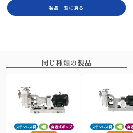
製品一覧に戻る
同じ種類の製品
ステンレス製
4極
自吸式ポンプ
ステンレス製
4極
自