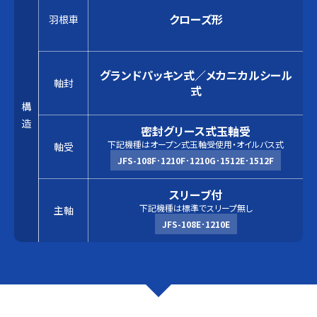
クローズ形
羽根車
グランドパッキン式／メカニカルシール
軸封
式
構
造
密封グリース式玉軸受
下記機種はオープン式玉軸受使用・オイルバス式
軸受
JFS-108F･1210F･1210G･1512E･1512F
スリーブ付
下記機種は標準でスリープ無し
主軸
JFS-108E･1210E