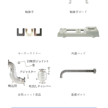
軸継手
軸継手ガード
モーターライナー
共通ベッド
自吸ユニット部品
基礎ボルト