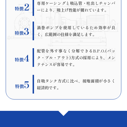
2
専用ケーシングと吸込管・吐出しチャンバ
特徴
ーにより、吸上げ性能が優れています。
3
渦巻ポンプを使用しているため効率が良
特徴
く、広範囲の仕様を満足します。
配管を外す事なく分解できるB.P.O.(バッ
4
ク・プル・アウト)方式の採用により、メン
特徴
テナンスが容易です。
5
自吸タンク方式に比べ、接地面積が小さく
特徴
経済的です。