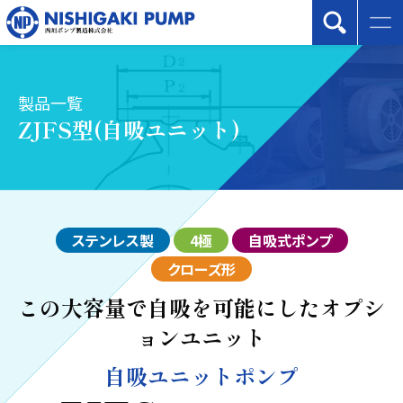
製品一覧
ZJFS型(自吸ユニット)
ステンレス製
4極
自吸式ポンプ
クローズ形
この大容量で自吸を可能にしたオプシ
ョンユニット
自吸ユニットポンプ