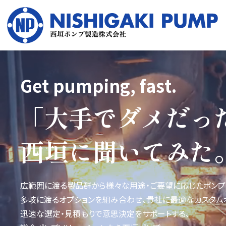
G
e
t
p
u
m
p
i
n
g
,
f
a
s
t
.
「
大
手
で
ダ
メ
だ
っ
西
垣
に
聞
い
て
み
た
広範囲に渡る製品群から様々な用途・ご要望に応じたポンプ
多岐に渡るオプションを組み合わせ、貴社に最適なカスタム
迅速な選定・見積もりで意思決定をサポートする、