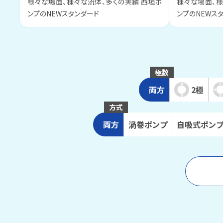
様々な場面、様々な流体、多くの実績 西垣ポ
様々な場面、様
ンプのNEWスタンダード
ンプのNEWス
極数
両方
2極
方式
両方
渦巻
ポンプ
自吸式
ポン