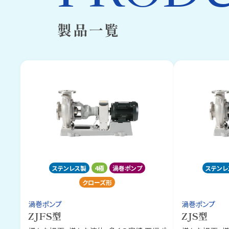
製品一覧
ステンレス製
4極
渦巻ポンプ
ステンレ
クローズ形
渦巻ポンプ
渦巻ポンプ
ZJFS型
ZJS型