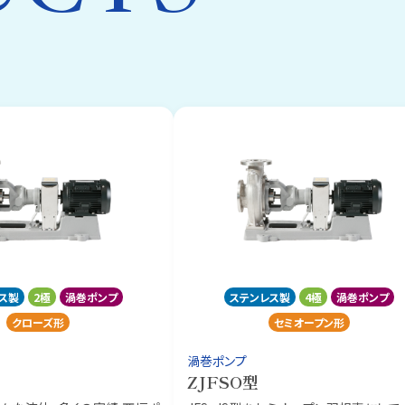
ス製
2極
渦巻ポンプ
ステンレス製
4極
渦巻ポンプ
クローズ形
セミオープン形
渦巻ポンプ
ZJFSO型