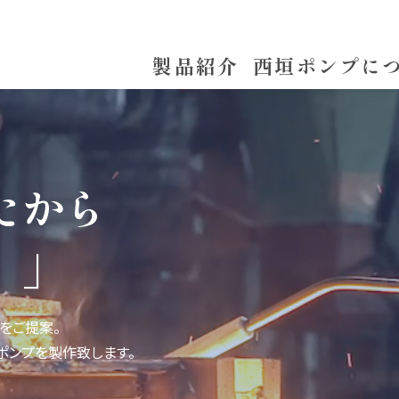
西
垣
に
聞
い
て
み
た
。
製品紹介
西垣ポンプに
た
か
ら
。
」
をご提案。
ポンプを製作致します。