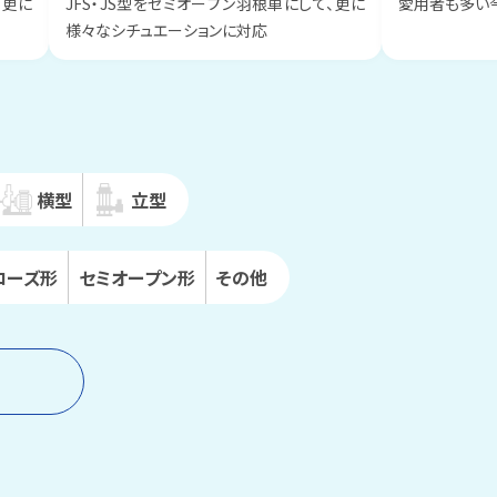
、更に
JFS・JS型をセミオープン羽根車にして、更に
愛用者も多い
様々なシチュエーションに対応
横型
立型
ローズ
形
セミオープン
形
その他