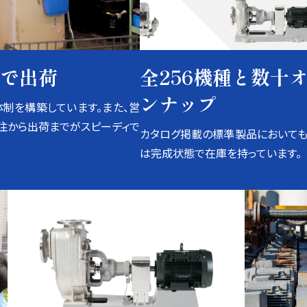
で出荷
全256機種と数十
ンナップ
制を構築しています。また、営
注から出荷までがスピーディで
カタログ掲載の標準製品においても
は完成状態で在庫を持っています。