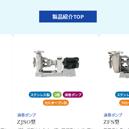
製品紹介TOP
ステンレス製
2極
渦巻ポンプ
ステン
セミオープン形
クロ
渦巻ポンプ
渦巻ポンプ
ZJSO型
ZFS型