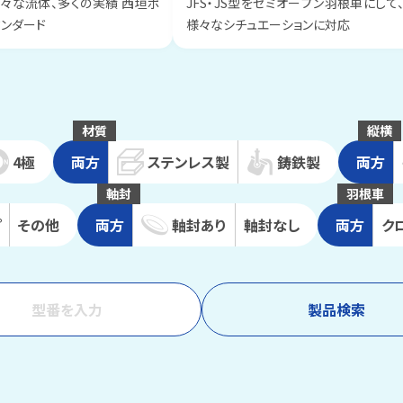
々な流体、多くの実績 西垣ポ
JFS・JS型をセミオープン羽根車にして
タンダード
様々なシチュエーションに対応
材質
縦横
4極
両方
ステンレス
製
鋳鉄
製
両方
軸封
羽根車
プ
その他
両方
軸封
あり
軸封
なし
両方
ク