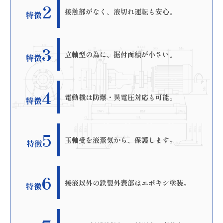
2
接触部がなく、液切れ運転も安心。
特徴
3
立軸型の為に、据付面積が小さい。
特徴
4
電動機は防爆・異電圧対応も可能。
特徴
5
玉軸受を液蒸気から、保護します。
特徴
6
接液以外の鉄製外表部はエポキシ塗装。
特徴