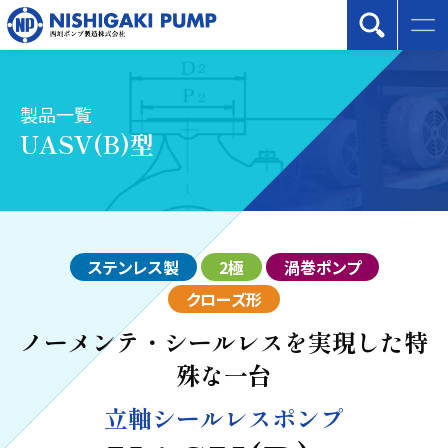
製品一覧
UASV(B)型
ステンレス製
2極
渦巻ポンプ
クローズ形
ノーメンテ・シールレスを実現した特
殊な一台
立軸シールレスポンプ