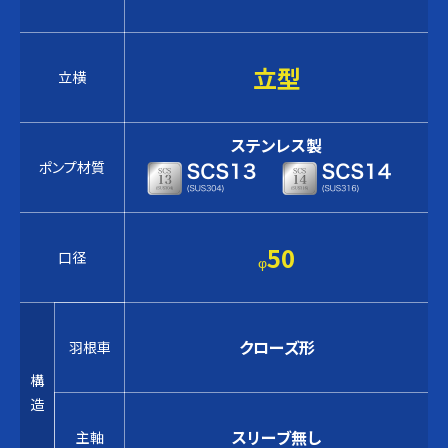
立型
立横
ステンレス製
ポンプ材質
50
口径
φ
クローズ形
羽根車
構
造
スリーブ無し
主軸