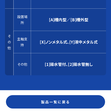
設置場
[A]槽内型／[B]槽外型
所
そ
主軸支
[X]ノンメタル式、[Y]液中メタル式
の
持
他
[1]揚水管付、[2]揚水管無し
その他
製品一覧に戻る