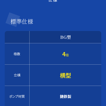
標準仕様
BG型
4
極数
極
横型
立横
鋳鉄製
ポンプ材質