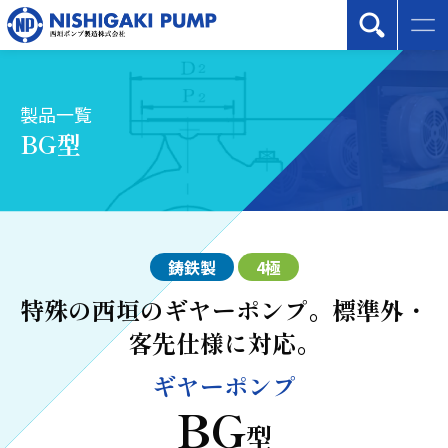
製品一覧
BG型
鋳鉄製
4極
特殊の西垣のギヤーポンプ。標準外・
客先仕様に対応。
ギヤーポンプ
BG
型