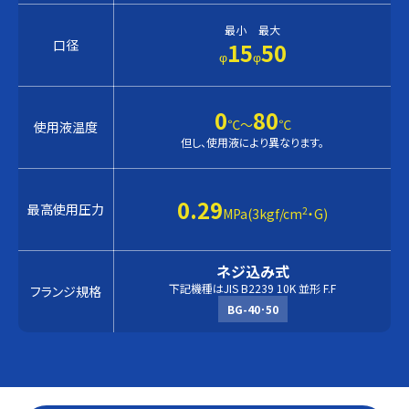
最小
最大
口径
15
50
φ
φ
0
80
℃〜
℃
使用液温度
但し、使用液により異なります。
0.29
最高使用圧力
2
MPa(3kgf/cm
・G)
ネジ込み式
下記機種はJIS B2239 10K 並形 F.F
フランジ規格
BG-40･50