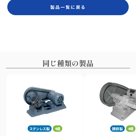
製品一覧に戻る
同じ種類の製品
ステンレス製
4極
鋳鉄製
4極