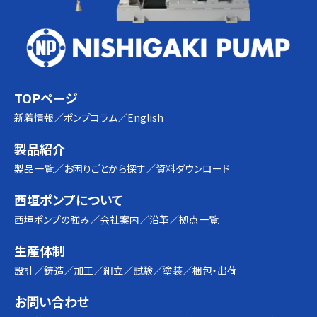
TOPページ
新着情報
ポンプコラム
English
製品紹介
製品一覧
お困りごとから探す
資料ダウンロード
西垣ポンプについて
西垣ポンプの強み
会社案内
沿革
拠点一覧
生産体制
設計
鋳造
加工
組立
試験
塗装
梱包・出荷
お問い合わせ