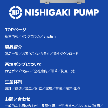
TOPページ
新着情報
ポンプコラム
English
製品紹介
製品一覧
お困りごとから探す
資料ダウンロード
西垣ポンプについて
西垣ポンプの強み
会社案内
沿革
拠点一覧
生産体制
設計
鋳造
加工
組立
試験
塗装
梱包・出荷
お問い合わせ
一般的なお問い合わせ
見積依頼
デモ機貸出
よくあるご質問