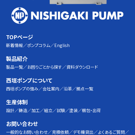
TOPページ
新着情報
ポンプコラム
English
製品紹介
製品一覧
お困りごとから探す
資料ダウンロード
西垣ポンプについて
西垣ポンプの強み
会社案内
沿革
拠点一覧
生産体制
設計
鋳造
加工
組立
試験
塗装
梱包・出荷
お問い合わせ
一般的なお問い合わせ
見積依頼
デモ機貸出
よくあるご質問