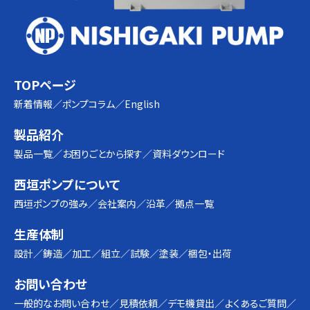
TOPページ
新着情報
ポンプコラム
English
製品紹介
製品一覧
お困りごとから探す
資料ダウンロード
西垣ポンプについて
西垣ポンプの強み
会社案内
沿革
拠点一覧
生産体制
設計
鋳造
加工
組立
試験
塗装
梱包・出荷
お問い合わせ
一般的なお問い合わせ
見積依頼
デモ機貸出
よくあるご質問