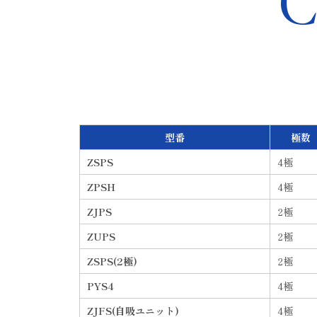
型番
極数
ZSPS
4
極
ZPSH
4
極
ZJPS
2
極
ZUPS
2
極
ZSPS(2極)
2
極
PYS4
4
極
ZJFS(自吸ユニット)
4
極