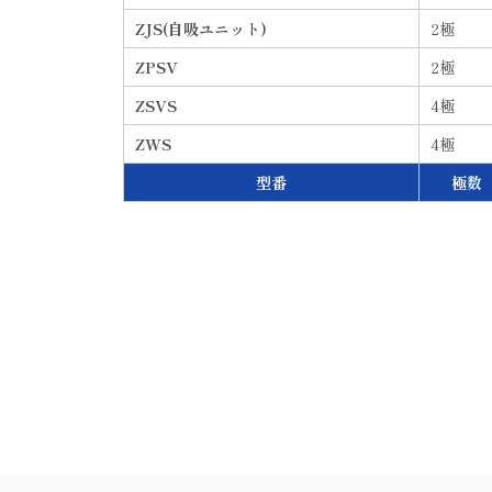
ZJS(自吸ユニット)
2
極
ZPSV
2
極
ZSVS
4
極
ZWS
4
極
型番
極数