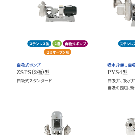
ステンレス製
2極
自吸式ポンプ
ステンレ
セミオープン形
自吸式ポンプ
吸水弁無し自
ZSPS(2極)型
PYS4型
自吸式スタンダード
自吸弁、吸水弁
自吸の西垣、新