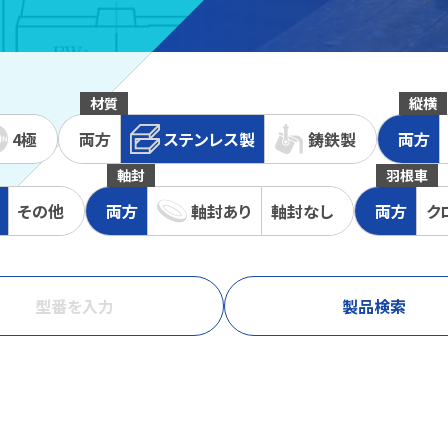
材質
縦横
4極
両方
ステンレス
製
鋳鉄
製
両方
軸封
羽根車
その他
両方
軸封
あり
軸封
なし
両方
ク