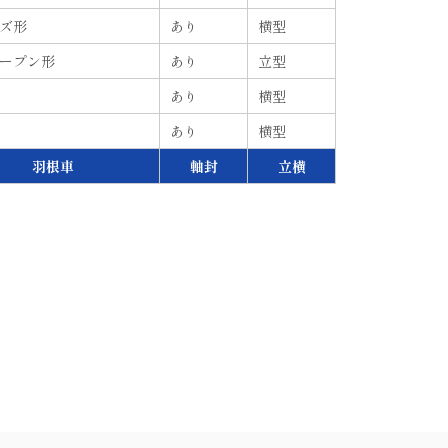
ズ
形
あり
横
型
ープン
形
あり
立
型
あり
横
型
あり
横
型
羽根車
軸封
立横