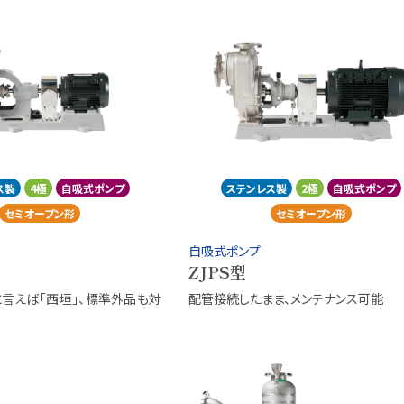
ス製
4極
自吸式ポンプ
ステンレス製
2極
自吸式ポンプ
セミオープン形
セミオープン形
自吸式ポンプ
ZJPS型
言えば「西垣」、標準外品も対
配管接続したまま、メンテナンス可能