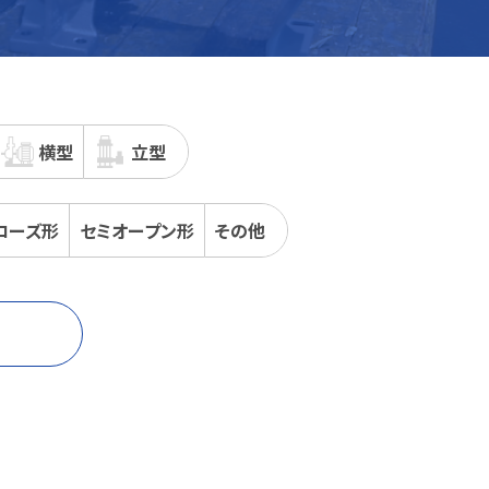
横型
立型
ローズ
形
セミオープン
形
その他