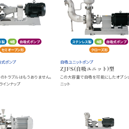
ス製
4極
自吸式ポンプ
ステンレス製
4極
自吸式ポンプ
セミオープン形
クローズ形
吸式ポンプ
自吸ユニットポンプ
ZJFS(自吸ユニット)型
のトラブルはもうありません。
この大容量で自吸を可能にしたオプシ
ラインナップ
ニット