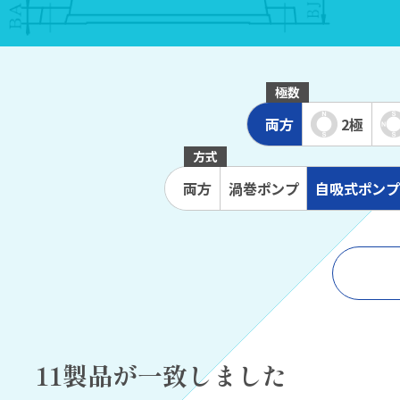
極数
両方
2極
方式
両方
渦巻
ポンプ
自吸式
ポンプ
11製品が一致しました